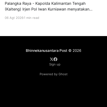
Palangka Raya - Kapolda Kalimantan Tengah
(Kalteng) Irjen Pol Iwan Kurniawan menyatakan
dukungan penuh kepada Gerakan Pemuda Ansor
06 Agt 2026
1 min read
menjadi garda terdepan dalam upaya pencegahan
dan penanggulangan kebakaran hutan dan lahan
(Karhutla) di wilayah Kalteng. Pernyataan itu
disampaikan Kapolda, usai menghadiri apel siaga
Karhutla yang diselenggarakan pimpinan wilayah GP
Ansor Kalteng di
Bhinnekanusantara Post
© 2026
Sign up
Powered by Ghost