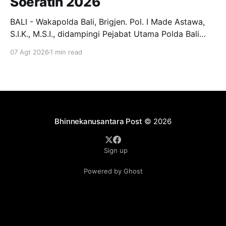
Soeratin 2026
BALI - Wakapolda Bali, Brigjen. Pol. I Made Astawa,
S.I.K., M.S.I., didampingi Pejabat Utama Polda Bali
melepas keberangkatan Tim Bhayangkara Bali FC
07 Agt 2026
1 min read
yang akan berlaga pada Turnamen Piala Soeratin U-
13, U-15, dan U-17 Tahun 2026. Pelepasan
berlangsung di Lobby Depan Mapolda Bali, Jumat (7/
Bhinnekanusantara Post
© 2026
Sign up
Powered by Ghost