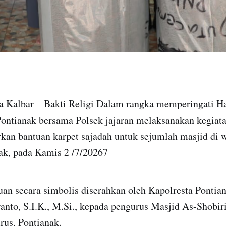
da Kalbar – Bakti Religi Dalam rangka memperingati H
Pontianak bersama Polsek jajaran melaksanakan kegiatan
kan bantuan karpet sajadah untuk sejumlah masjid di 
nak, pada Kamis 2 /7/20267
uan secara simbolis diserahkan oleh Kapolresta Pontia
nto, S.I.K., M.Si., kepada pengurus Masjid As-Shobiri
drus, Pontianak.