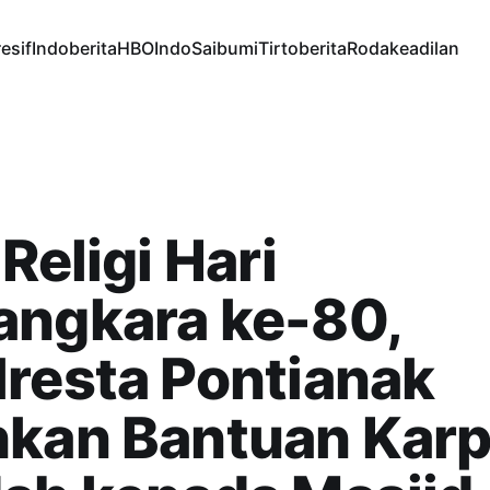
esif
Indoberita
HBOIndo
Saibumi
Tirtoberita
Rodakeadilan
 Religi Hari
angkara ke-80,
resta Pontianak
hkan Bantuan Karp