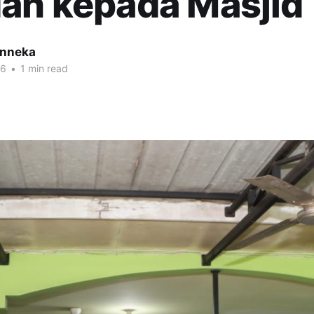
ah kepada Masjid
inneka
26
•
1 min read