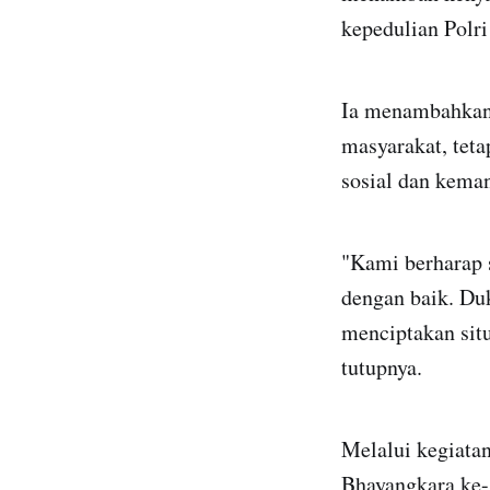
kepedulian Polri
Ia menambahkan,
masyarakat, tet
sosial dan kema
"Kami berharap s
dengan baik. Du
menciptakan sit
tutupnya.
Melalui kegiatan
Bhayangkara ke-