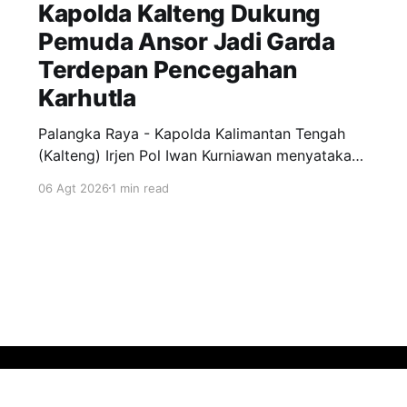
Kapolda Kalteng Dukung
Pemuda Ansor Jadi Garda
Terdepan Pencegahan
Karhutla
Palangka Raya - Kapolda Kalimantan Tengah
(Kalteng) Irjen Pol Iwan Kurniawan menyatakan
dukungan penuh kepada Gerakan Pemuda
06 Agt 2026
1 min read
Ansor menjadi garda terdepan dalam upaya
pencegahan dan penanggulangan kebakaran
hutan dan lahan (Karhutla) di wilayah Kalteng.
Pernyataan itu disampaikan Kapolda, usai
menghadiri apel siaga Karhutla yang
diselenggarakan pimpinan wilayah GP Ansor
Kalteng di