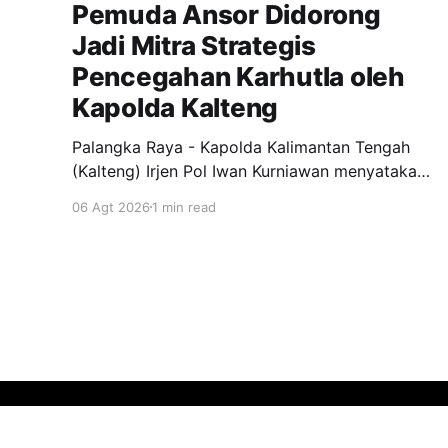
Pemuda Ansor Didorong
Jadi Mitra Strategis
Pencegahan Karhutla oleh
Kapolda Kalteng
Palangka Raya - Kapolda Kalimantan Tengah
(Kalteng) Irjen Pol Iwan Kurniawan menyatakan
dukungan penuh kepada Gerakan Pemuda
06 Agt 2026
1 min read
Ansor menjadi garda terdepan dalam upaya
pencegahan dan penanggulangan kebakaran
hutan dan lahan (Karhutla) di wilayah Kalteng.
Pernyataan itu disampaikan Kapolda, usai
menghadiri apel siaga Karhutla yang
diselenggarakan pimpinan wilayah GP Ansor
Kalteng di