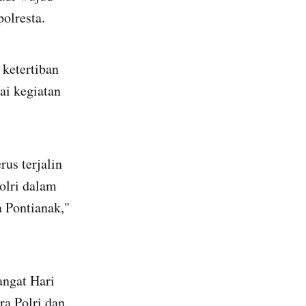
polresta.
ketertiban
ai kegiatan
us terjalin
olri dalam
 Pontianak,"
angat Hari
a Polri dan