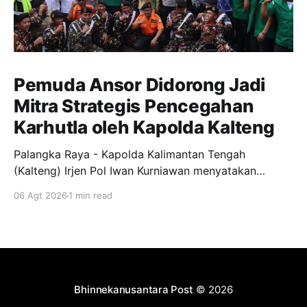
Pemuda Ansor Didorong Jadi
Mitra Strategis Pencegahan
Karhutla oleh Kapolda Kalteng
Palangka Raya - Kapolda Kalimantan Tengah
(Kalteng) Irjen Pol Iwan Kurniawan menyatakan
dukungan penuh kepada Gerakan Pemuda Ansor
06 Agt 2026
1 min read
menjadi garda terdepan dalam upaya pencegahan
dan penanggulangan kebakaran hutan dan lahan
(Karhutla) di wilayah Kalteng. Pernyataan itu
disampaikan Kapolda, usai menghadiri apel siaga
Karhutla yang diselenggarakan pimpinan wilayah GP
Ansor Kalteng di
Bhinnekanusantara Post
© 2026