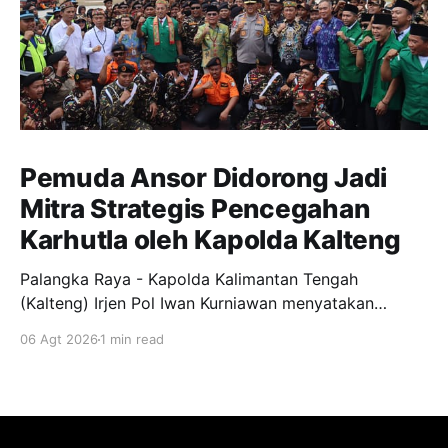
Pemuda Ansor Didorong Jadi
Mitra Strategis Pencegahan
Karhutla oleh Kapolda Kalteng
Palangka Raya - Kapolda Kalimantan Tengah
(Kalteng) Irjen Pol Iwan Kurniawan menyatakan
dukungan penuh kepada Gerakan Pemuda Ansor
06 Agt 2026
1 min read
menjadi garda terdepan dalam upaya pencegahan
dan penanggulangan kebakaran hutan dan lahan
(Karhutla) di wilayah Kalteng. Pernyataan itu
disampaikan Kapolda, usai menghadiri apel siaga
Karhutla yang diselenggarakan pimpinan wilayah GP